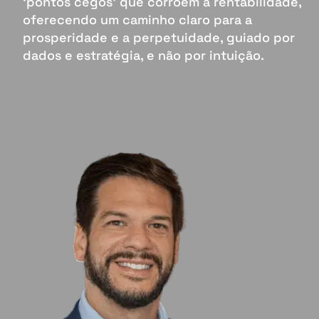
‘pontos cegos’ que corroem a rentabilidade,
oferecendo um caminho claro para a
prosperidade e a perpetuidade, guiado por
dados e estratégia, e não por intuição.