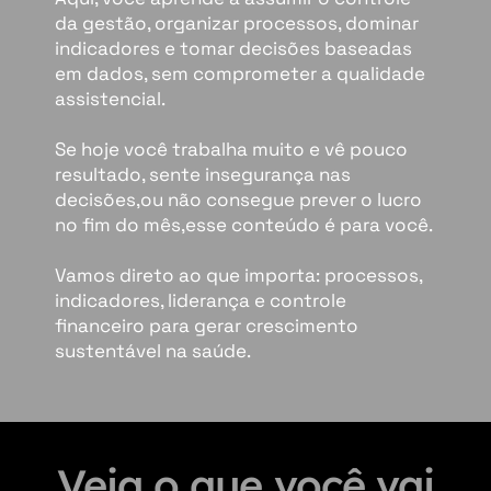
da gestão, organizar processos, dominar
indicadores e tomar decisões baseadas
em dados, sem comprometer a qualidade
assistencial.
Se hoje você trabalha muito e vê pouco
resultado, sente insegurança nas
decisões,ou não consegue prever o lucro
no fim do mês,esse conteúdo é para você.
Vamos direto ao que importa: processos,
indicadores, liderança e controle
financeiro para gerar crescimento
sustentável na saúde.
Veja o que você vai