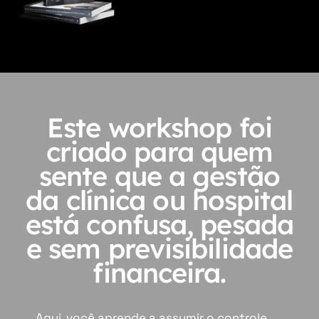
Este workshop foi
criado para quem
sente que a gestão
da clínica ou hospital
está confusa, pesada
e sem previsibilidade
financeira.
Aqui, você aprende a assumir o controle