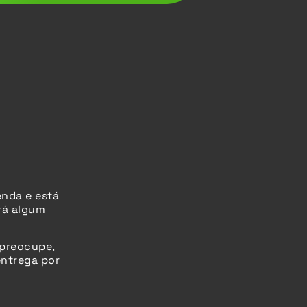
enda e está
rá algum
 preocupe,
ntrega por