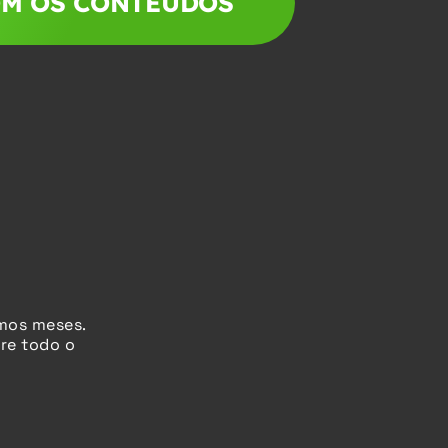
OM OS CONTEÚDOS
imos meses
.
re todo o